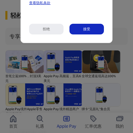
轻松绑卡
专享权益
首笔立返100%，封顶3美
Apple Pay 高频返，至高6
全球交通返现高达100%
元
美元
Apple Pay境外Apple零售
Apple Pay 境外精选商户
绑卡“见面礼”集合页
店消费返现
首页
礼遇
Apple Pay
汇率优惠
我的
目的地精选活动